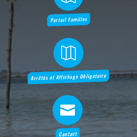
Portail Familles

Arrêtés et Affichage Obligatoire

Contact