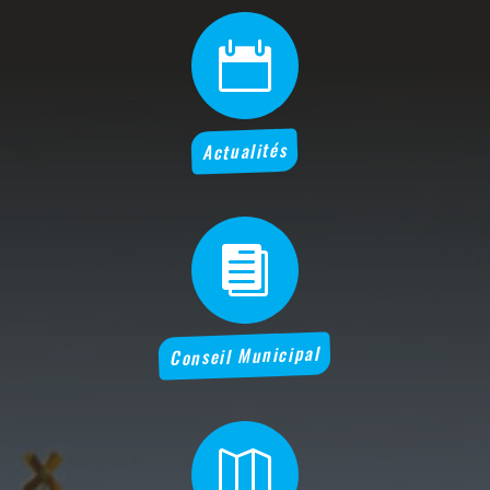

Actualités

Conseil Municipal
