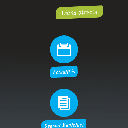
Liens directs

Actualités

Conseil Municipal