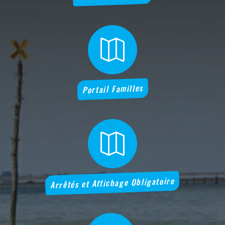

Portail Familles

Arrêtés et Affichage Obligatoire