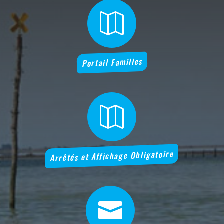

Portail Familles

Arrêtés et Affichage Obligatoire
