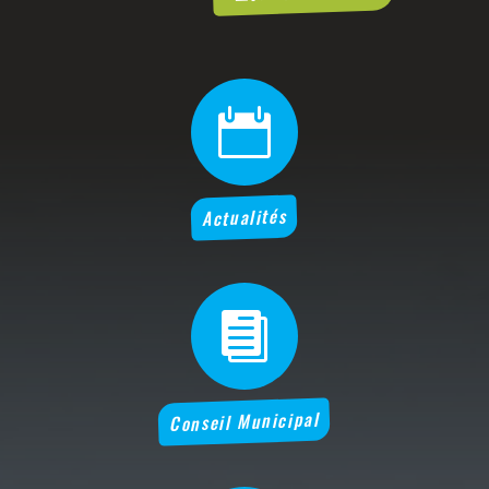

Actualités

Conseil Municipal