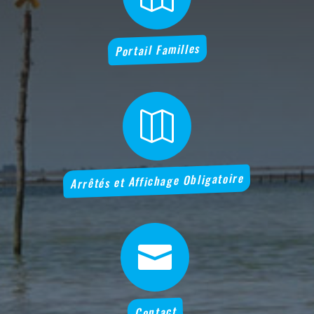
Portail Familles

Arrêtés et Affichage Obligatoire

Contact