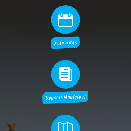

Actualités

Conseil Municipal
