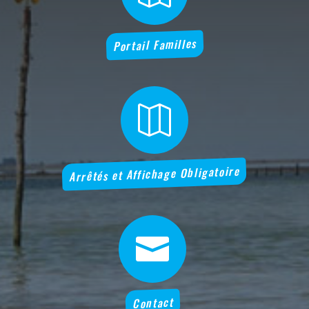
Portail Familles

Arrêtés et Affichage Obligatoire

Contact