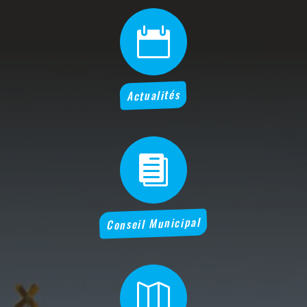

Actualités

Conseil Municipal
