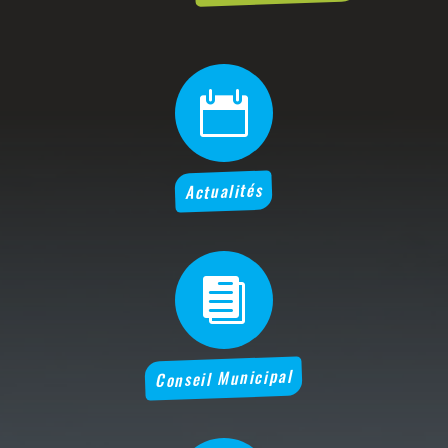

Actualités

Conseil Municipal