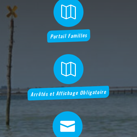

Portail Familles

Arrêtés et Affichage Obligatoire
