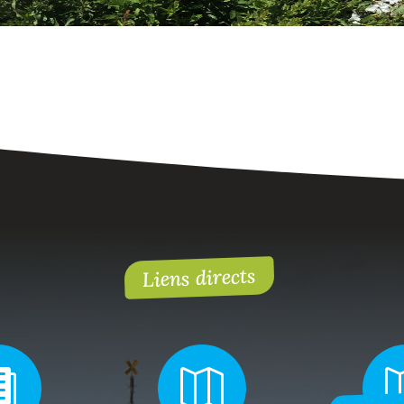
Liens directs

