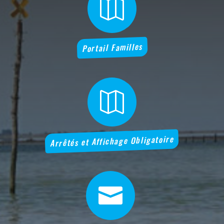

Portail Familles

Arrêtés et Affichage Obligatoire
