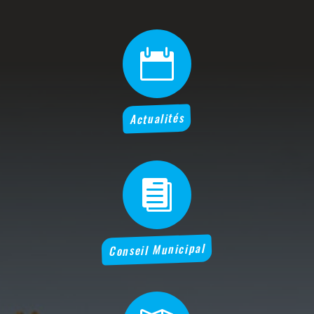

Actualités

Conseil Municipal